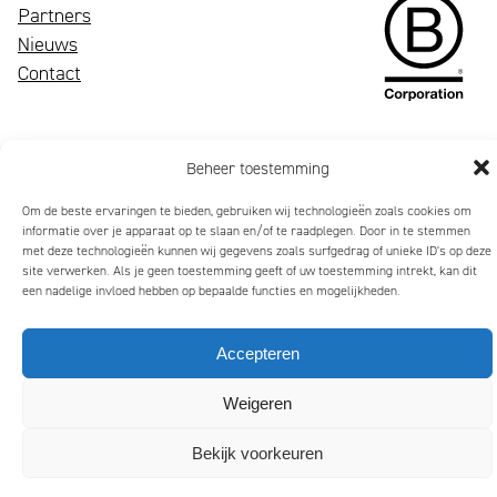
bloeiend
Wij
Partners
merk
zijn
Nieuws
trekt
Mattmo,
Contact
aandacht,
gespecialiseerd
maakt
in
indruk
marketing,
Beheer toestemming
en
ESG-
Om de beste ervaringen te bieden, gebruiken wij technologieën zoals cookies om
laat
ondersteuning
informatie over je apparaat op te slaan en/of te raadplegen. Door in te stemmen
mensen
en
met deze technologieën kunnen wij gegevens zoals surfgedrag of unieke ID's op deze
glimlachen
jaarverslagen
site verwerken. Als je geen toestemming geeft of uw toestemming intrekt, kan dit
Privacybeleid
Algemene Voorwaarden
Cookiebeleid (EU)
een nadelige invloed hebben op bepaalde functies en mogelijkheden.
Copyright 2026 Mattmo Creative BV
Accepteren
Weigeren
Bekijk voorkeuren