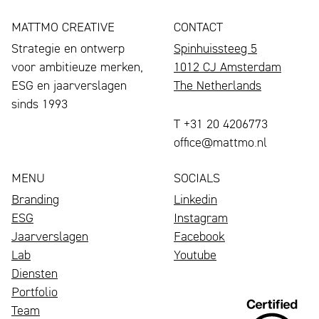
MATTMO CREATIVE
CONTACT
Strategie en ontwerp
Spinhuissteeg 5
voor ambitieuze merken,
1012 CJ Amsterdam
ESG en jaarverslagen
The Netherlands
sinds 1993
T +31 20 4206773
office@mattmo.nl
MENU
SOCIALS
Branding
Linkedin
ESG
Instagram
Jaarverslagen
Facebook
Lab
Youtube
Diensten
Portfolio
Een
Team