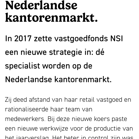
1993
Nederlandse
bloeiend
Wij
Partners
kantorenmarkt.
merk
zijn
Nieuws
trekt
Mattmo,
Contact
aandacht,
gespecialiseerd
In 2017 zette vastgoedfonds NSI
Linkedin
maakt
in
Instagram
een nieuwe strategie in: dé
indruk
marketing,
Facebook
en
ESG-
Youtube
specialist worden op de
laat
ondersteuning
Nederlandse kantorenmarkt.
NL
EN
mensen
en
glimlachen
jaarverslagen
Zij deed afstand van haar retail vastgoed en
rationaliseerde haar team van
medewerkers. Bij deze nieuwe koers paste
een nieuwe werkwijze voor de productie van
het jaarverslag. Het beter in control zijn was