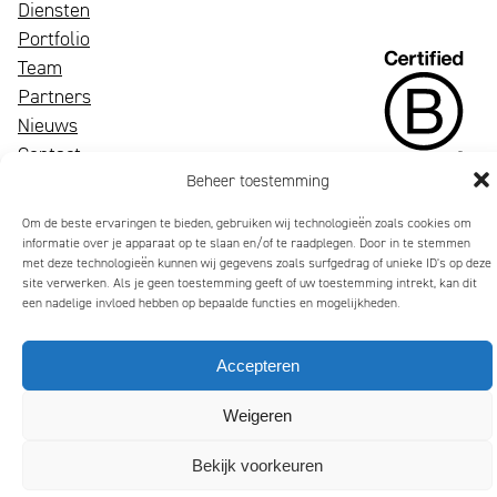
Diensten
Portfolio
Een
Team
bloeiend
Wij
Partners
merk
zijn
Nieuws
trekt
Mattmo,
Contact
aandacht,
gespecialiseerd
Beheer toestemming
maakt
in
Om de beste ervaringen te bieden, gebruiken wij technologieën zoals cookies om
indruk
marketing,
informatie over je apparaat op te slaan en/of te raadplegen. Door in te stemmen
met deze technologieën kunnen wij gegevens zoals surfgedrag of unieke ID's op deze
en
ESG-
site verwerken. Als je geen toestemming geeft of uw toestemming intrekt, kan dit
laat
ondersteuning
een nadelige invloed hebben op bepaalde functies en mogelijkheden.
mensen
en
glimlachen
jaarverslagen
Privacybeleid
Algemene Voorwaarden
Cookiebeleid (EU)
Accepteren
Copyright 2026 Mattmo Creative BV
Weigeren
Bekijk voorkeuren