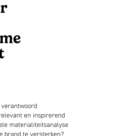
r
ame
t
j verantwoord
elevant en inspirerend
le materialiteitsanalyse
je brand te versterken?