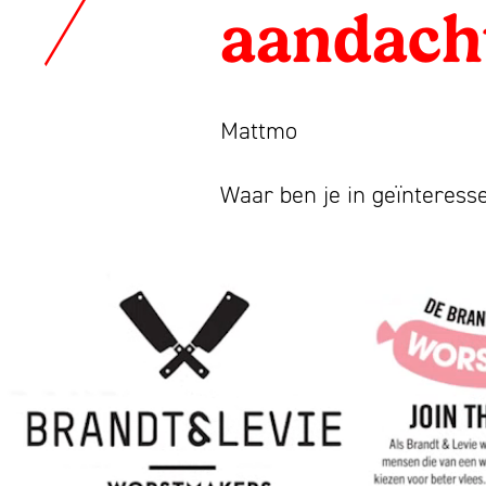
ambitieuze
aandacht
merken,
Mattmo
ESG
Waar ben je in geïnteres
en
jaarverslagen
sinds
1993