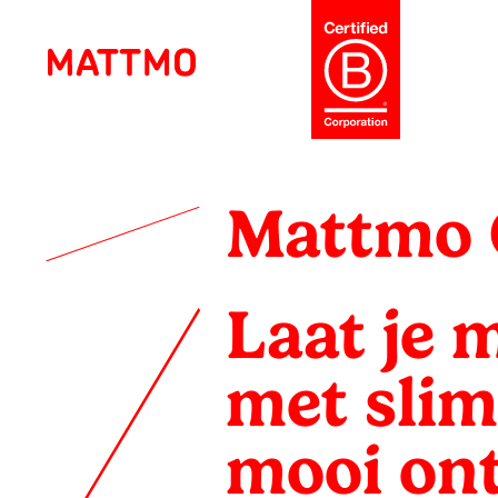
Ga
naar
de
inhoud
Mattmo
Creative
Mattmo 
Strategie
en
Laat je 
ontwerp
met slim
voor
mooi on