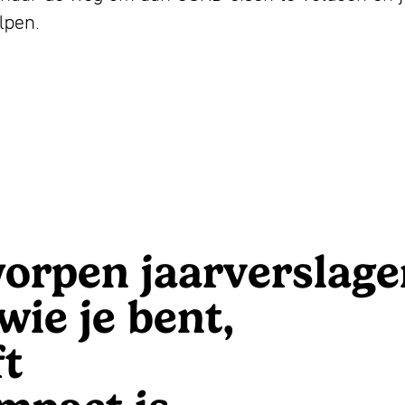
lpen.
orpen jaarverslage
wie je bent,
ft