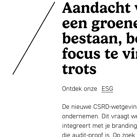
Aandacht 
een groene
bestaan, 
focus te v
trots
Ontdek onze
ESG
De nieuwe CSRD-wetgeving 
ondernemen. Dit vraagt we
integreert met je brandin
die audit-proof is. Op zo