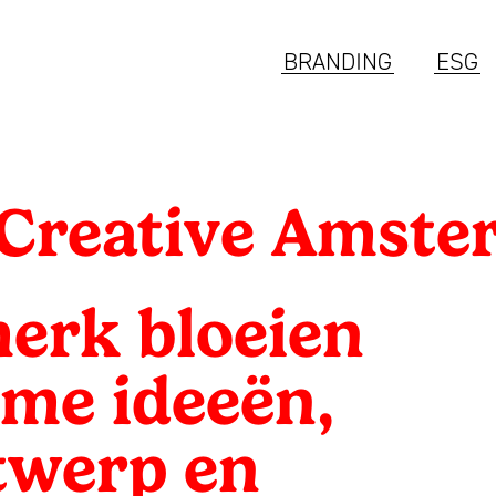
BRANDING
ESG
Creative Amste
merk bloeien
me ideeën,
twerp en