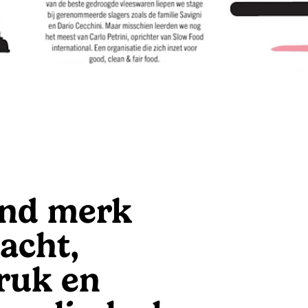
end merk
acht,
ruk en