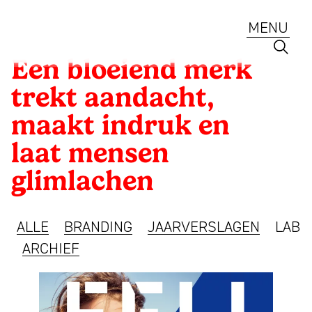
Ga
naar
MENU
de
inhoud
Mattmo
Een bloeiend merk
Creative
Archieven:
Cases
trekt aandacht,
Strategie
maakt indruk en
Branding
en
ontwerp
laat mensen
ESG
voor
glimlachen
Jaarverslagen
ambitieuze
merken,
Lab
ALLE
BRANDING
JAARVERSLAGEN
LAB
ESG
ARCHIEF
en
Diensten
jaarverslagen
Portfolio
sinds
Een
Team