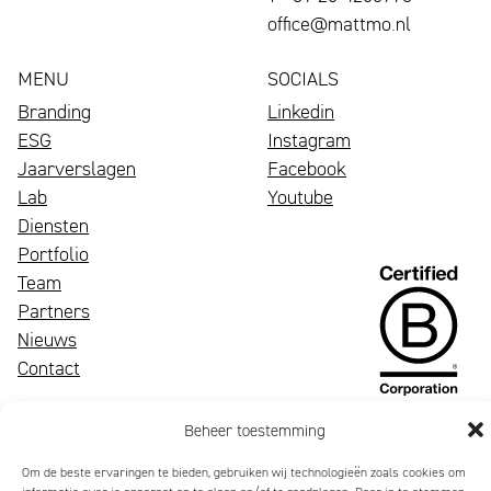
office@mattmo.nl
MENU
SOCIALS
Branding
Linkedin
ESG
Instagram
Jaarverslagen
Facebook
Lab
Youtube
Diensten
Portfolio
Een
Team
bloeiend
Wij
Partners
merk
zijn
Nieuws
trekt
Mattmo,
Contact
aandacht,
gespecialiseerd
maakt
in
Beheer toestemming
indruk
marketing,
Om de beste ervaringen te bieden, gebruiken wij technologieën zoals cookies om
en
ESG-