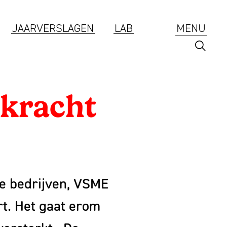
JAARVERSLAGEN
LAB
MENU
ekracht
Branding
ESG
te bedrijven, VSME
Jaarverslagen
rt. Het gaat erom