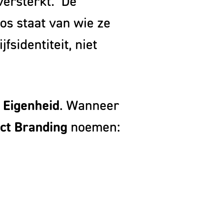
versterkt. De
Lab
os staat van wie ze
fsidentiteit, niet
n
Eigenheid
. Wanneer
ct Branding
noemen: