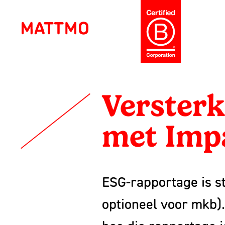
CSRD-
Ga
naar
de
inhoud
&
Mattmo
Creative
ESG-
Strategie
Versterk
en
rapportage
ontwerp
met Imp
als
voor
ambitieuze
strategisch
merken,
ESG
ESG-rapportage is s
voordeel
en
optioneel voor mkb).
jaarverslagen
sinds