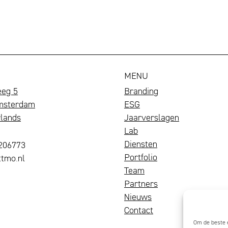
MENU
eeg 5
Branding
msterdam
ESG
lands
Jaarverslagen
Lab
Diensten
4206773
Portfolio
tmo.nl
Een
Team
bloeiend
Wij
Partners
merk
zijn
Nieuws
trekt
Mattmo,
Contact
aandacht,
gespecialiseerd
Om de beste e