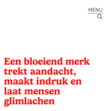
Ga
naar
MENU
de
inhoud
Mattmo
Portfolio
Creative
Strategie
Branding
en
ontwerp
ESG
voor
Een bloeiend merk
Jaarverslagen
ambitieuze
trekt aandacht,
merken,
Lab
maakt indruk en
ESG
laat mensen
en
Diensten
jaarverslagen
glimlachen
Portfolio
sinds
Een
Team