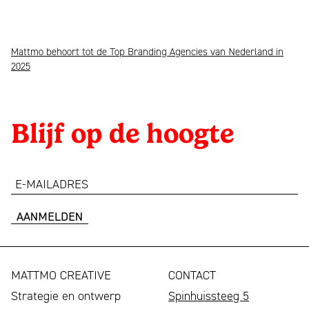
te
rechtstreeks…
nemen
als
Mattmo behoort tot de Top Branding Agencies van Nederland in
DesignRush
2025
lid
heeft
van
Mattmo
het
Blijf op de hoogte
uitgeroepen
concept
tot
team
een
voor
e-
van
de
mailadres
de
aanstaande
beste
tentoonstelling
branding
in
MATTMO CREATIVE
CONTACT
agencies
het…
Strategie en ontwerp
Spinhuissteeg 5
van