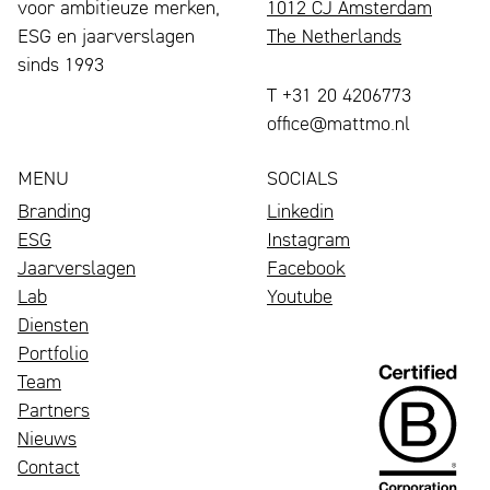
voor ambitieuze merken,
1012 CJ Amsterdam
Nederland
ESG en jaarverslagen
The Netherlands
in
sinds 1993
2025.
T +31 20 4206773
office@mattmo.nl
Een
mooie
MENU
SOCIALS
erkenning
Branding
Linkedin
voor…
ESG
Instagram
Jaarverslagen
Facebook
Lab
Youtube
Diensten
Portfolio
Een
Team
bloeiend
Wij
Partners
merk
zijn
Nieuws
trekt
Mattmo,
Contact