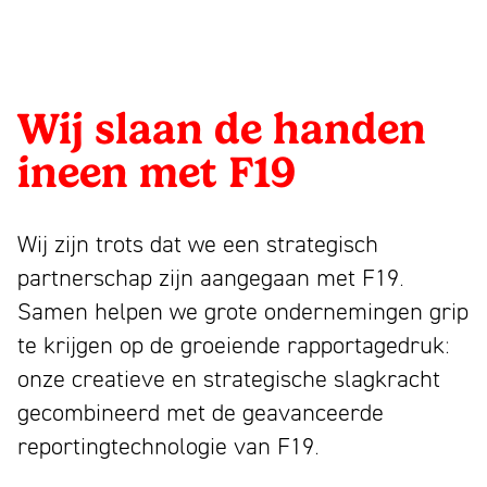
1993
bloeiend
Wij
slaan
Partners
merk
zijn
Nieuws
de
trekt
Mattmo,
Contact
handen
Wij slaan de handen
aandacht,
gespecialiseerd
Linkedin
ineen
maakt
in
ineen met F19
Instagram
indruk
marketing,
met
Facebook
en
ESG-
Youtube
F19
Wij zijn trots dat we een strategisch
laat
ondersteuning
partnerschap zijn aangegaan met F19.
NL
EN
mensen
en
Samen helpen we grote ondernemingen grip
glimlachen
jaarverslagen
te krijgen op de groeiende rapportagedruk:
onze creatieve en strategische slagkracht
gecombineerd met de geavanceerde
reportingtechnologie van F19.