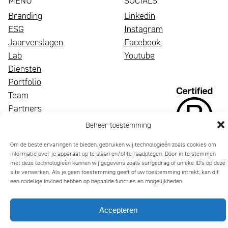
MENU
SOCIALS
Branding
Linkedin
ESG
Instagram
Jaarverslagen
Facebook
Lab
Youtube
Diensten
Portfolio
Een
Team
bloeiend
Wij
Partners
merk
zijn
Nieuws
Beheer toestemming
trekt
Mattmo,
Contact
Om de beste ervaringen te bieden, gebruiken wij technologieën zoals cookies om
aandacht,
gespecialiseerd
informatie over je apparaat op te slaan en/of te raadplegen. Door in te stemmen
maakt
in
met deze technologieën kunnen wij gegevens zoals surfgedrag of unieke ID's op deze
site verwerken. Als je geen toestemming geeft of uw toestemming intrekt, kan dit
indruk
marketing,
een nadelige invloed hebben op bepaalde functies en mogelijkheden.
en
ESG-
laat
ondersteuning
Accepteren
mensen
en
glimlachen
jaarverslagen