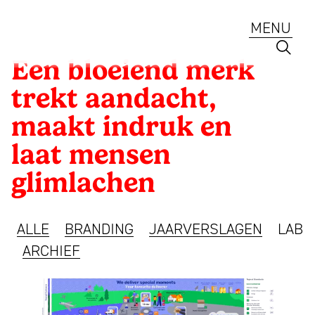
Ga
naar
MENU
de
inhoud
Mattmo
Een bloeiend merk
Creative
Client:
trekt aandacht,
Strategie
Client:
PostNL
maakt indruk en
Branding
en
ontwerp
laat mensen
ESG
voor
glimlachen
Jaarverslagen
ambitieuze
merken,
Lab
ALLE
BRANDING
JAARVERSLAGEN
LAB
ESG
ARCHIEF
en
Diensten
jaarverslagen
Portfolio
sinds
Een
Team