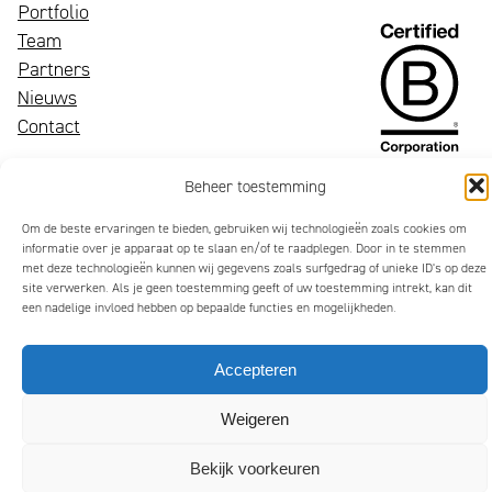
Portfolio
Een
Team
bloeiend
Wij
Partners
merk
zijn
Nieuws
trekt
Mattmo,
Contact
aandacht,
gespecialiseerd
maakt
in
Beheer toestemming
indruk
marketing,
Om de beste ervaringen te bieden, gebruiken wij technologieën zoals cookies om
en
ESG-
informatie over je apparaat op te slaan en/of te raadplegen. Door in te stemmen
laat
ondersteuning
met deze technologieën kunnen wij gegevens zoals surfgedrag of unieke ID's op deze
site verwerken. Als je geen toestemming geeft of uw toestemming intrekt, kan dit
mensen
en
een nadelige invloed hebben op bepaalde functies en mogelijkheden.
glimlachen
jaarverslagen
Privacybeleid
Algemene Voorwaarden
Cookiebeleid (EU)
Copyright 2026 Mattmo Creative BV
Accepteren
Weigeren
Bekijk voorkeuren