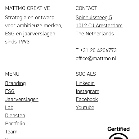
MATTMO CREATIVE
CONTACT
Strategie en ontwerp
Spinhuissteeg 5
voor ambitieuze merken,
1012 CJ Amsterdam
ESG en jaarverslagen
The Netherlands
sinds 1993
T +31 20 4206773
office@mattmo.nl
MENU
SOCIALS
Branding
Linkedin
ESG
Instagram
Jaarverslagen
Facebook
Lab
Youtube
Diensten
Portfolio
Een
Team