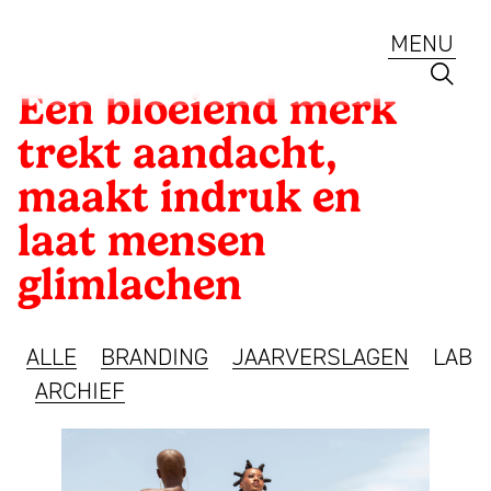
Ga
naar
MENU
de
inhoud
Mattmo
Een bloeiend merk
Creative
Client:
trekt aandacht,
Strategie
Client:
Uniwax
maakt indruk en
Branding
en
ontwerp
laat mensen
ESG
voor
glimlachen
Jaarverslagen
ambitieuze
merken,
Lab
ALLE
BRANDING
JAARVERSLAGEN
LAB
ESG
ARCHIEF
en
Diensten
jaarverslagen
Portfolio
sinds
Een
Team