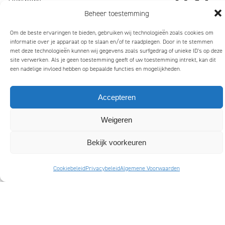
bloeiend
Wij
Partners
merk
zijn
Nieuws
Beheer toestemming
trekt
Mattmo,
Contact
Om de beste ervaringen te bieden, gebruiken wij technologieën zoals cookies om
aandacht,
gespecialiseerd
informatie over je apparaat op te slaan en/of te raadplegen. Door in te stemmen
met deze technologieën kunnen wij gegevens zoals surfgedrag of unieke ID's op deze
maakt
in
site verwerken. Als je geen toestemming geeft of uw toestemming intrekt, kan dit
indruk
marketing,
een nadelige invloed hebben op bepaalde functies en mogelijkheden.
en
ESG-
laat
ondersteuning
Accepteren
mensen
en
glimlachen
jaarverslagen
Weigeren
Privacybeleid
Algemene Voorwaarden
Cookiebeleid (EU)
Copyright 2026 Mattmo Creative BV
Bekijk voorkeuren
Cookiebeleid
Privacybeleid
Algemene Voorwaarden