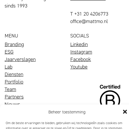
sinds 1993
T +31 20 4206773
office@mattmo.nl
MENU
SOCIALS
Branding
Linkedin
ESG
Instagram
Jaarverslagen
Facebook
Lab
Youtube
Diensten
Portfolio
Een
Team
bloeiend
Wij
Partners
merk
zijn
Nieuws
trekt
Mattmo,
Contact
Beheer toestemming
aandacht,
gespecialiseerd
Om de beste ervaringen te bieden, gebruiken wij technologieën zoals cookies om
maakt
in
informatie over je apparaat op te slaan en/of te raadplegen. Door in te stemmen