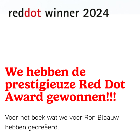
1993
bloeiend
Wij
Partners
merk
zijn
Nieuws
trekt
Mattmo,
Contact
We
aandacht,
gespecialiseerd
hebben
Linkedin
maakt
in
Instagram
de
indruk
marketing,
Facebook
en
ESG-
Youtube
prestigieuze
We hebben de
laat
ondersteuning
Red
NL
EN
prestigieuze Red Dot
mensen
en
Dot
glimlachen
jaarverslagen
Award gewonnen!!!
Award
gewonnen!!!
Voor het boek wat we voor Ron Blaauw
hebben gecreëerd.