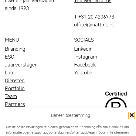
sinds 1993
T +31 20 4206773
office@mattmo.nl
MENU
SOCIALS
Branding
Linkedin
ESG
Instagram
Jaarverslagen
Facebook
Lab
Youtube
Diensten
Portfolio
Een
Team
bloeiend
Wij
Partners
merk
zijn
Nieuws
Beheer toestemming
trekt
Mattmo,
Contact
aandacht,
gespecialiseerd
Om de beste ervaringen te bieden, gebruiken wij technologieën zoals cookies om
informatie over je apparaat op te slaan en/of te raadplegen. Door in te stemmen
maakt
in