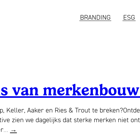
BRANDING
ESG
gels van merkenbouw
 Keller, Aaker en Ries & Trout te breken?Ontdek
ive zien we dagelijks dat sterke merken niet ont
Wat
ter…
→
als