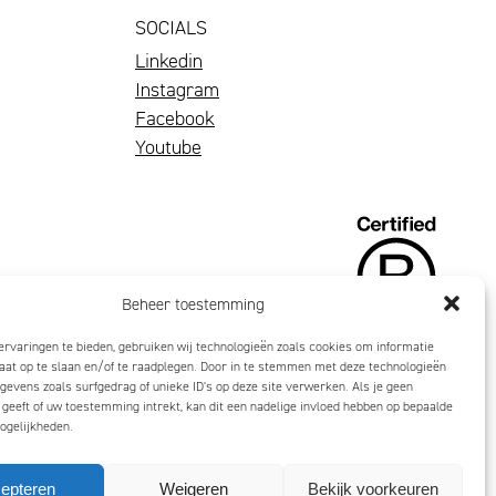
SOCIALS
Linkedin
Instagram
Facebook
Youtube
Beheer toestemming
rvaringen te bieden, gebruiken wij technologieën zoals cookies om informatie
aat op te slaan en/of te raadplegen. Door in te stemmen met deze technologieën
gevens zoals surfgedrag of unieke ID's op deze site verwerken. Als je geen
eeft of uw toestemming intrekt, kan dit een nadelige invloed hebben op bepaalde
ogelijkheden.
epteren
Weigeren
Bekijk voorkeuren