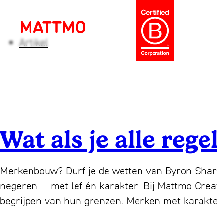
Ga
naar
de
inhoud
Tag:
merkstrategie
Artikel
Mattmo
Creative
Strategie
en
ontwerp
voor
Wat als je alle re
ambitieuze
merken,
ESG
Merkenbouw? Durf je de wetten van Byron Sharp,
en
negeren — met lef én karakter. Bij Mattmo Creat
jaarverslagen
begrijpen van hun grenzen. Merken met karak
sinds