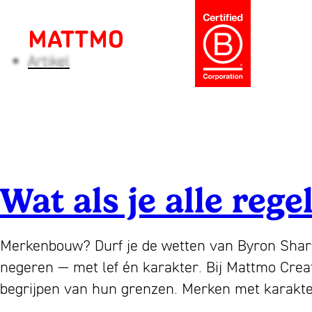
Ga
naar
de
inhoud
Tag:
design
Artikel
Mattmo
Creative
agency
Strategie
en
Amsterdam
ontwerp
voor
Wat als je alle re
ambitieuze
merken,
ESG
Merkenbouw? Durf je de wetten van Byron Sharp,
en
negeren — met lef én karakter. Bij Mattmo Creat
jaarverslagen
begrijpen van hun grenzen. Merken met karak
sinds