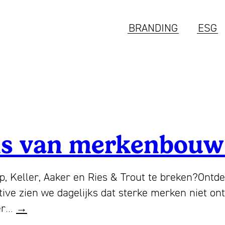
BRANDING
ESG
gels van merkenbouw
 Keller, Aaker en Ries & Trout te breken?Ontdek
ive zien we dagelijks dat sterke merken niet ont
Wat
ter…
→
als