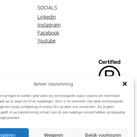
SOCIALS
Linkedin
Instagram
Facebook
Youtube
Beheer toestemming
rvaringen te bieden, gebruiken wij technologieën zoals cookies om informatie
aat op te slaan en/of te raadplegen. Door in te stemmen met deze technologieën
gevens zoals surfgedrag of unieke ID's op deze site verwerken. Als je geen
eeft of uw toestemming intrekt, kan dit een nadelige invloed hebben op bepaalde
ogelijkheden.
epteren
Weigeren
Bekijk voorkeuren