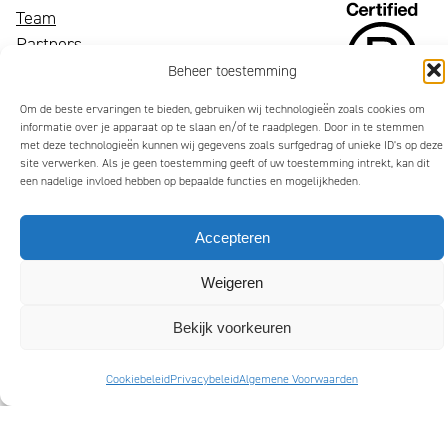
Een
Team
bloeiend
Wij
Partners
merk
zijn
Nieuws
Beheer toestemming
trekt
Mattmo,
Contact
Om de beste ervaringen te bieden, gebruiken wij technologieën zoals cookies om
aandacht,
gespecialiseerd
informatie over je apparaat op te slaan en/of te raadplegen. Door in te stemmen
maakt
in
met deze technologieën kunnen wij gegevens zoals surfgedrag of unieke ID's op deze
site verwerken. Als je geen toestemming geeft of uw toestemming intrekt, kan dit
indruk
marketing,
een nadelige invloed hebben op bepaalde functies en mogelijkheden.
en
ESG-
laat
ondersteuning
Accepteren
mensen
en
glimlachen
jaarverslagen
Weigeren
Privacybeleid
Algemene Voorwaarden
Cookiebeleid (EU)
Copyright 2026 Mattmo Creative BV
Bekijk voorkeuren
Cookiebeleid
Privacybeleid
Algemene Voorwaarden