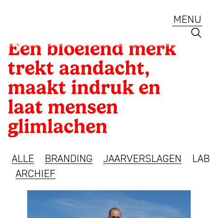
Ga
naar
MENU
de
inhoud
Mattmo
Een bloeiend merk
Creative
Client:
trekt aandacht,
Strategie
Client:
Dutch
maakt indruk en
Branding
en
Cuisine
ontwerp
laat mensen
ESG
voor
glimlachen
Jaarverslagen
ambitieuze
merken,
Lab
ALLE
BRANDING
JAARVERSLAGEN
LAB
ESG
ARCHIEF
en
Diensten
jaarverslagen
Portfolio
sinds
Een
Team