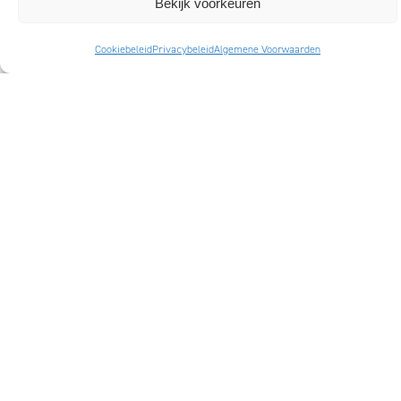
Bekijk voorkeuren
Cookiebeleid
Privacybeleid
Algemene Voorwaarden
Blijf op de hoogte
e-
mailadres
MATTMO CREATIVE
CONTACT
Strategie en ontwerp
Spinhuissteeg 5
voor ambitieuze merken,
1012 CJ Amsterdam
ESG en jaarverslagen
The Netherlands