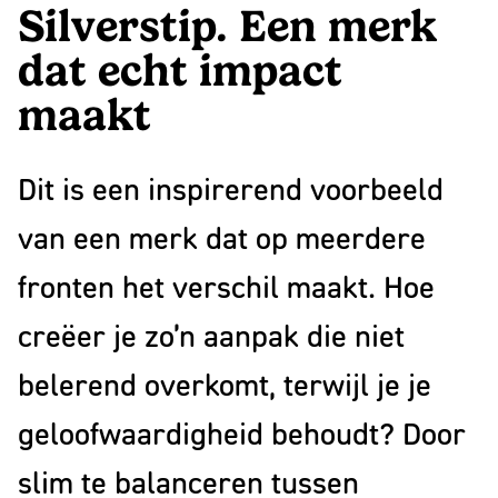
1993
Silverstip. Een merk
bloeiend
Wij
Partners
merk
zijn
dat echt impact
Nieuws
trekt
Mattmo,
Contact
maakt
aandacht,
gespecialiseerd
Linkedin
maakt
in
Instagram
Dit is een inspirerend voorbeeld
indruk
marketing,
Facebook
en
ESG-
Youtube
van een merk dat op meerdere
laat
ondersteuning
fronten het verschil maakt. Hoe
NL
EN
mensen
en
glimlachen
jaarverslagen
creëer je zo’n aanpak die niet
belerend overkomt, terwijl je je
geloofwaardigheid behoudt? Door
slim te balanceren tussen