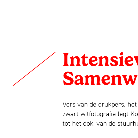
Intensieve
Creatieve
Intensie
Samenwerki
Samenw
Vers van de drukpers; he
zwart-witfotografie legt K
tot het dok, van de stuurh