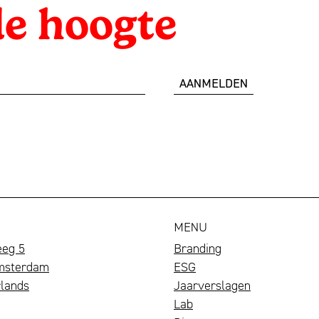
 de hoogte
MENU
eeg 5
Branding
msterdam
ESG
lands
Jaarverslagen
Lab