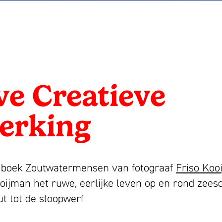
ve Creatieve
ng
erking
t boek Zoutwatermensen van fotograaf
Friso Koo
ooijman het ruwe, eerlijke leven op en rond zee
ut tot de sloopwerf.