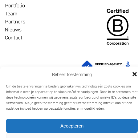
Portfolio
Een
Team
bloeiend
Wij
Partners
merk
zijn
Nieuws
trekt
Mattmo,
Contact
aandacht,
gespecialiseerd
maakt
in
indruk
marketing,
en
ESG-
Beheer toestemming
laat
ondersteuning
mensen
en
Om de beste ervaringen te bieden, gebruiken wij technologieën zoals cookies om
informatie over je apparaat op te slaan en/of te raadplegen. Door in te stemmen met
glimlachen
jaarverslagen
Privacybeleid
Algemene Voorwaarden
Cookiebeleid (EU)
deze technologieën kunnen wij gegevens zoals surfgedrag of unieke ID's op deze site
verwerken. Als je geen toestemming geeft of uw toestemming intrekt, kan dit een
Copyright 2026 Mattmo Creative BV
nadelige invloed hebben op bepaalde functies en mogelijkheden.
Accepteren