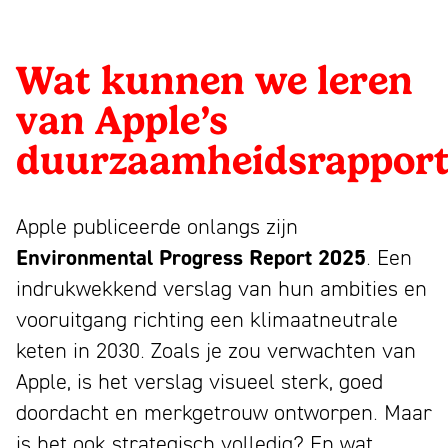
1993
bloeiend
Wij
we
Partners
merk
zijn
Nieuws
leren
Wat kunnen we leren
trekt
Mattmo,
Contact
van
aandacht,
van Apple’s
gespecialiseerd
Linkedin
maakt
Apple’s
in
duurzaamheidsrapport
Instagram
indruk
marketing,
duurzaamheidsrapport
Facebook
en
ESG-
Youtube
Apple publiceerde onlangs zijn
laat
ondersteuning
NL
EN
Environmental Progress Report 2025
. Een
mensen
en
indrukwekkend verslag van hun ambities en
glimlachen
jaarverslagen
vooruitgang richting een klimaatneutrale
keten in 2030. Zoals je zou verwachten van
Apple, is het verslag visueel sterk, goed
doordacht en merkgetrouw ontworpen. Maar
is het ook strategisch volledig? En wat