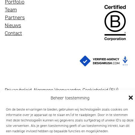
Portfolio
Een
Team
bloeiend
Wij
Partners
merk
zijn
Nieuws
trekt
Mattmo,
Contact
aandacht,
gespecialiseerd
maakt
in
indruk
marketing,
en
ESG-
laat
ondersteuning
mensen
en
glimlachen
jaarverslagen
Privacybeleid
Algemene Voorwaarden
Cookiebeleid (EU)
Beheer toestemming
Copyright 2026 Mattmo Creative BV
Om de beste ervaringen te bieden, gebruiken wij technologieën zoals cookies om
informatie over je apparaat op te slaan en/of te raadplegen. Door in te stemmen
met deze technologieën kunnen wij gegevens zoals surfgedrag of unieke ID's op deze
site verwerken. Als je geen toestemming geeft of uw toestemming intrekt, kan dit
een nadelige invloed hebben op bepaalde functies en mogelijkheden.