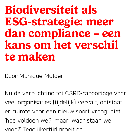
1993
strategie:
bloeiend
Wij
Partners
Biodiversiteit als
merk
zijn
Nieuws
meer
ESG-strategie: meer
trekt
Mattmo,
Contact
dan
dan compliance – een
aandacht,
gespecialiseerd
compliance
Linkedin
maakt
in
kans om het verschil
Instagram
indruk
marketing,
–
Facebook
te maken
en
ESG-
Youtube
een
laat
ondersteuning
kans
NL
EN
Door Monique Mulder
mensen
en
om
glimlachen
jaarverslagen
Nu de verplichting tot CSRD-rapportage voor
het
veel organisaties (tijdelijk) vervalt, ontstaat
verschil
er ruimte voor een nieuw soort vraag: niet
‘hoe voldoen we?’ maar ‘waar staan we
te
voor?’ Tegelijkertijd groeit de