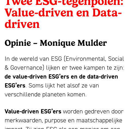
Twee ESG-tegenpolen:
1993
bloeiend
Wij
Partners
driven
Value-driven en Data-
merk
zijn
Nieuws
en
driven
trekt
Mattmo,
Contact
Data-
aandacht,
gespecialiseerd
Linkedin
maakt
in
driven
Opinie – Monique Mulder
Instagram
indruk
marketing,
Facebook
en
In de wereld van ESG (Environmental, Social
ESG-
Youtube
laat
& Governance) lijken er twee kampen te zijn:
ondersteuning
NL
EN
mensen
de value-driven ESG’ers en de data-driven
en
glimlachen
ESG’ers
. Soms lijkt het alsof ze van
jaarverslagen
verschillende planeten komen.
Value-driven ESG’ers
worden gedreven door
merkwaarden, purpose en maatschappelijke
impact. Zij zien ESG als een manier om een