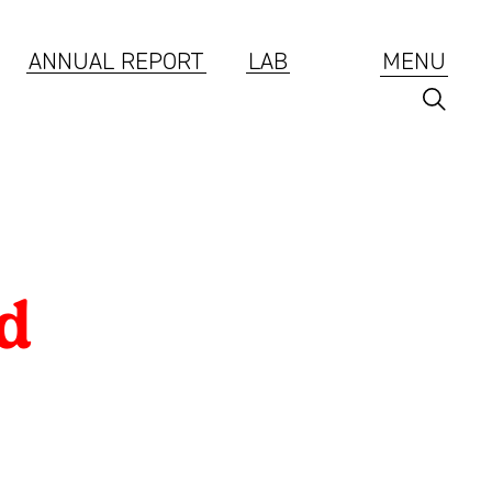
ANNUAL REPORT
LAB
MENU
Branding
d
ESG
Annual Report