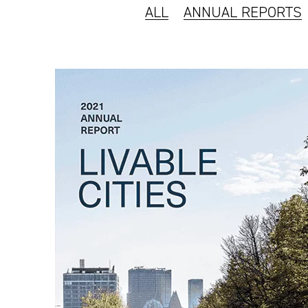
ALL
ANNUAL REPORTS
mooi
ontwerp