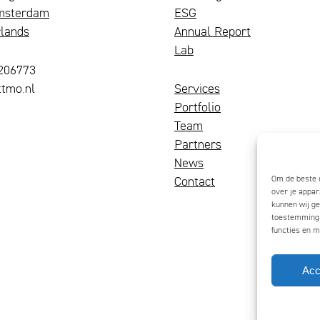
msterdam
ESG
lands
Annual Report
Lab
4206773
tmo.nl
Services
Portfolio
Team
Partners
News
Om de beste e
Contact
over je appar
kunnen wij ge
toestemming g
functies en m
Acc