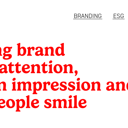
BRANDING
ESG
ng brand
 attention,
n impression an
ople smile