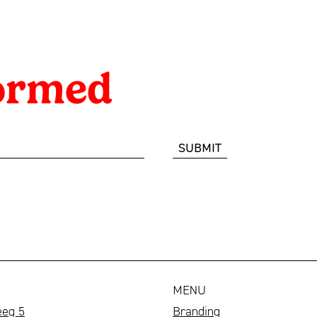
formed
MENU
eeg 5
Branding