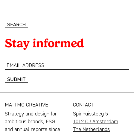
mooi
Partners
ontwerp
News
Contact
Stay informed
Linkedin
Instagram
Facebook
Youtube
email
address
NL
EN
MATTMO CREATIVE
CONTACT
Strategy and design for
Spinhuissteeg 5
ambitious brands, ESG
1012 CJ Amsterdam
and annual reports since
The Netherlands