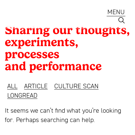
Skip
to
MENU
content
Mattmo
Sharing our thoughts,
Creative
experiments,
-
processes
Branding
Amsterdam
laat
and performance
ESG
je
Annual Report
merk
ALL
ARTICLE
CULTURE SCAN
bloeien
Lab
LONGREAD
met
slimme
It seems we can’t find what you’re looking
Services
ideeën
for. Perhaps searching can help.
Portfolio
en
Team