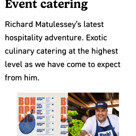
Event catering
mooi
Partners
ontwerp
News
Richard Matulessey’s latest
Contact
hospitality adventure. Exotic
Linkedin
Instagram
culinary catering at the highest
Facebook
Youtube
level as we have come to expect
from him.
NL
EN