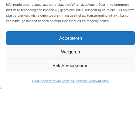
1993
informatie over je apparaat op te slaan en/of te raadplegen. Door in te stemmen
T +31 20 4206773
met deze technologieën kunnen wij gegevens zoals surfgedrag of unieke ID's op deze
site verwerken. Als je geen toestemming geeft of uw toestemming intrekt, kan dit
office@mattmo.nl
een nadelige invloed hebben op bepaalde functies en mogelijkheden.
MENU
SOCIALS
Accepteren
Branding
Linkedin
ESG
Instagram
Weigeren
Annual Report
Facebook
Bekijk voorkeuren
Lab
Youtube
Cookiebeleid
Privacybeleid
Algemene Voorwaarden
Services
Portfolio
Team
Partners
News
Contact