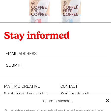
Stay informed
email
address
MATTMO CREATIVE
CONTACT
Strategy and design for
Spinhuissteeg 5
ambitious brands, ESG
1012 CJ Amsterdam
Beheer toestemming
and annual reports since
The Netherlands
Om de beste ervaringen te bieden, gebruiken wij technologieën zoals cookies om