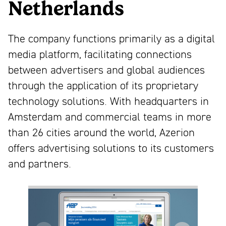
mooi
Netherlands
Partners
ontwerp
News
The company functions primarily as a digital
Contact
media platform, facilitating connections
Linkedin
between advertisers and global audiences
Instagram
through the application of its proprietary
Facebook
technology solutions. With headquarters in
Youtube
Amsterdam and commercial teams in more
NL
EN
than 26 cities around the world, Azerion
offers advertising solutions to its customers
and partners.